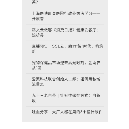
茶？
上海医博肛泰医院行政处罚法学习——
开展普
巫文云做客《消费日报》健康会客厅：
浅析鼻
直播预告｜SSL云，助力“智”时代，构筑
新
宠物保健品市场迎来高光时刻，金南农
从“国
爱聚科技联合创始人二郎：如何用私域
流量思
九十三老白茶 | 针对性储存方式：白茶
收
吐血分享！大厂人都在用的8个设计软件