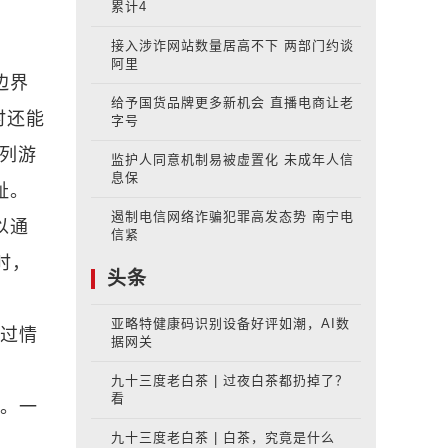
累计4
接入涉诈网站数量居高不下 两部门约谈
阿里
边界
给予国货品牌更多新机会 直播电商让老
时还能
字号
系列游
监护人同意机制易被虚置化 未成年人信
息保
耻。
遏制电信网络诈骗犯罪高发态势 南宁电
以通
信紧
时，
头条
亚略特健康码识别设备好评如潮，AI数
通过情
据网关
九十三度老白茶 | 过夜白茶都扔掉了？
看
”。一
九十三度老白茶 | 白茶，究竟是什么