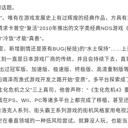
门话题。
板”。唯有在游戏发展史上有过辉煌的经典作品，方具有
求卡普空“复活”2010年推出的文字类经典NDS游戏
冷饭”才能“真香”。
、新增剧情还是原有BUG(秘技)的“水土保持”……上
复刻一直是日本游戏厂商的传统，并且会持续下去，直
》出过冠军版、加速版、极速版、终极版、高清重制版
的竭泽而渔式游戏开发之路开始“变质”，多平台探索成
生化危机之父”三上真司，他曾声称：“《生化危机4》
戏在PS、Wii、PC等诸多平台上都完成了移植，甚至
载着洛克人系列、街头霸王系列游戏的街机风格家用电视
为卡普空在垂直领域的一种低风险尝试。就算没人玩，也能