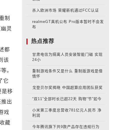
杀入欧洲市场 荣耀新机通过FCC认证
重制
realmeGT真机公布 Pro版本暂时不会发
布
《幽灵
热点推荐
述都
甘肃电信为隔离人员安装智能门磁 实现
到该
24小
等等。
重制游戏条件又是什么 重制版游戏是借
情怀
了它
戈登贝尔奖揭晓 中国超算应用团队获奖
要是移
“双11”全部时长已超22天 购物“节”如今
还推出
小米第三季度总营收781亿元人民币 净
游戏
利润
当收藏
今年腾讯旗下共9款产品存在违规行为