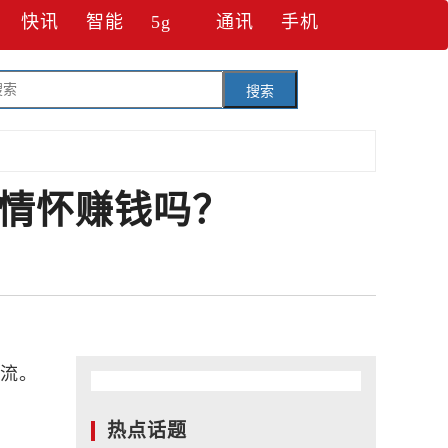
快讯
智能
5g
通讯
手机
搜索
借情怀赚钱吗？
潮流。
热点话题