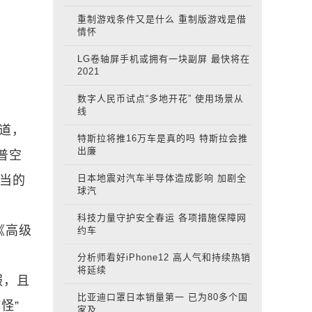
重制游戏条件又是什么 重制版游戏是借
情怀
LG卷轴屏手机或拥有一块副屏 最快将在
2021
数字人民币试点“多地开花” 使用场景从
线
知道，
特斯拉将推16万车是真的吗 特斯拉会推
出廉
普空
日本地震对汽车半导体造成影响 加剧全
得当的
球汽
科技力量守护安全春运 各项措施保障网
《高级
约车
分析师看好iPhone12 高人气和持续热销
将延续
服，且
比亚迪口罩日本销量第一 已为80多个国
怪”
家及