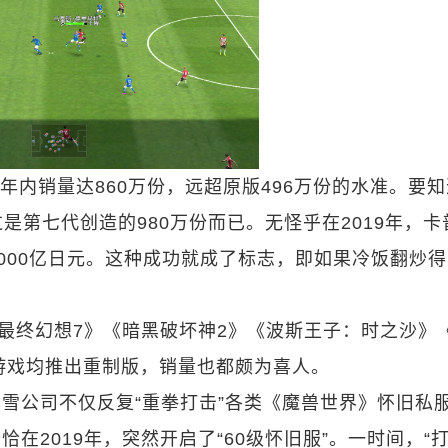
两年内销量达860万份，远超原版496万份的水准。要
第七代创造的980万份而已。无怪乎在2019年，卡
000亿日元。这种成功就成了标志，即如果冷饭翻炒
《最终幻想7》《暗黑破坏神2》《波斯王子：时之沙》
游戏均推出重制版，销量也都颇为喜人。
雪公司不仅反复“重拳打击”各类《魔兽世界》怀旧私
恰在2019年，突然开启了“60级怀旧服”。一时间，“打