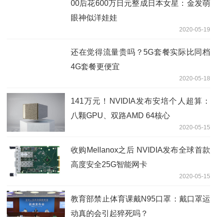
00后花600万日元整成日本女星：金发萌
眼神似洋娃娃
2020-05-19
还在觉得流量贵吗？5G套餐实际比同档
4G套餐更便宜
2020-05-18
141万元！NVIDIA发布安培个人超算：
八颗GPU、双路AMD 64核心
2020-05-15
收购Mellanox之后 NVIDIA发布全球首款
高度安全25G智能网卡
2020-05-15
教育部禁止体育课戴N95口罩：戴口罩运
动真的会引起猝死吗？