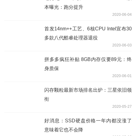
本曝光：跑分提升
2020-06-04
首发14nm++工艺、6核CPU Intel宣布30
多款八代酷睿处理器退役
2020-06-03
拼多多疯狂补贴 8GB内存仅要89元：终
身质保
2020-06-01
闪存颗粒最新市场排名出炉：三星依旧领
衔
2020-05-27
好消息：SSD硬盘价格一年内都没涨了
意味着它也不会降